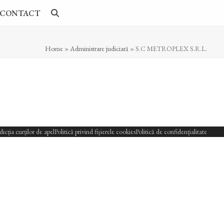
CONTACT
Home
»
Administrare judiciară
»
S.C METROPLEX S.R.L.
sdicția curților de apel
Politică privind fișierele cookies
Politică de confidențialitate