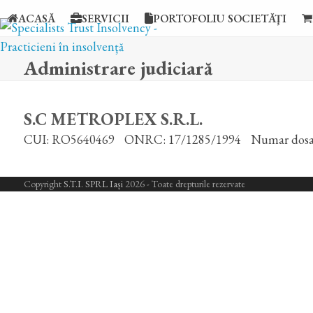
Skip
ACASĂ
SERVICII
PORTOFOLIU SOCIETĂŢI
to
content
Administrare judiciară
S.C METROPLEX S.R.L.
CUI: RO5640469
ONRC: 17/1285/1994
Numar dosa
Copyright
S.T.I. SPRL Iași
2026 - Toate drepturile rezervate