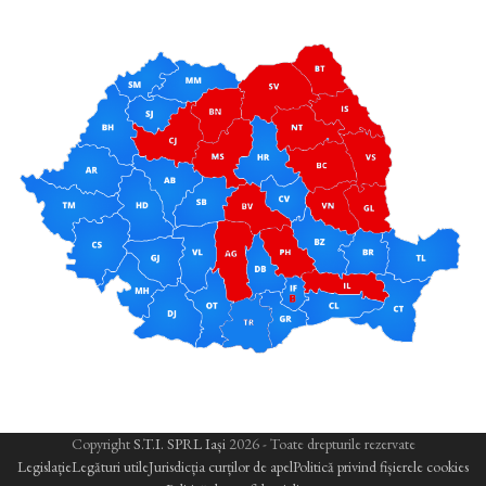
Copyright
S.T.I. SPRL Iași
2026 - Toate drepturile rezervate
Legislație
Legături utile
Jurisdicția curților de apel
Politică privind fișierele cookies