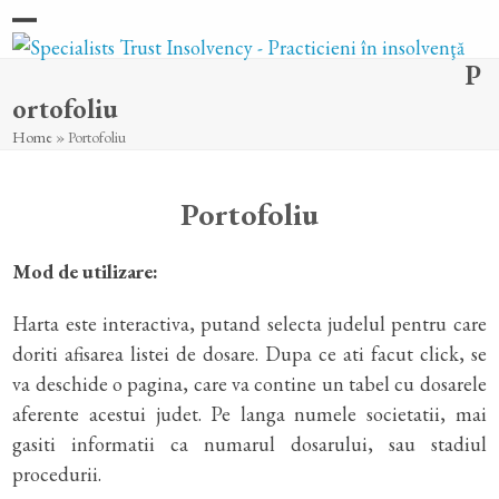
Skip
Open
Close
to
P
content
mobile
mobile
ortofoliu
menu
menu
Home
»
Portofoliu
Portofoliu
Mod de utilizare:
Harta este interactiva, putand selecta judelul pentru care
doriti afisarea listei de dosare. Dupa ce ati facut click, se
va deschide o pagina, care va contine un tabel cu dosarele
aferente acestui judet. Pe langa numele societatii, mai
gasiti informatii ca numarul dosarului, sau stadiul
procedurii.