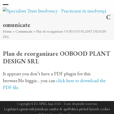
Skip
Open
Close
to
C
content
mobile
mobile
omunicate
menu
menu
Home
»
Comunicate
»
Plan de reorganizare OOBOOD PLANT DESIGN
SRL
Plan de reorganizare OOBOOD PLANT
DESIGN SRL
It appears you don’t have a PDF plugin for this
browser.No biggie… you can
click here to download the
PDF file.
Copyright
S.T.I. SPRL Iași
2026 - Toate drepturile rezervate
Legislație
Legături utile
Jurisdicția curților de apel
Politică privind fișierele cookies