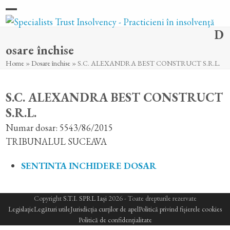
Skip
Open
Close
to
D
content
mobile
mobile
osare închise
menu
menu
Home
»
Dosare închise
»
S.C. ALEXANDRA BEST CONSTRUCT S.R.L.
S.C. ALEXANDRA BEST CONSTRUCT
S.R.L.
Numar dosar: 5543/86/2015
TRIBUNALUL SUCEAVA
SENTINTA INCHIDERE DOSAR
Copyright
S.T.I. SPRL Iași
2026 - Toate drepturile rezervate
Legislație
Legături utile
Jurisdicția curților de apel
Politică privind fișierele cookies
Politică de confidențialitate