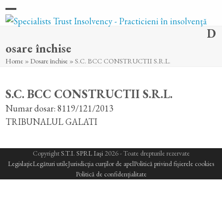
Skip
Open
Close
to
D
content
mobile
mobile
osare închise
menu
menu
Home
»
Dosare închise
»
S.C. BCC CONSTRUCTII S.R.L.
S.C. BCC CONSTRUCTII S.R.L.
Numar dosar: 8119/121/2013
TRIBUNALUL GALATI
Copyright
S.T.I. SPRL Iași
2026 - Toate drepturile rezervate
Legislație
Legături utile
Jurisdicția curților de apel
Politică privind fișierele cookies
Politică de confidențialitate