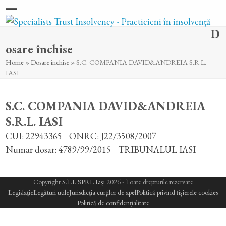
Skip
Open
Close
to
D
content
mobile
mobile
osare închise
menu
menu
Home
»
Dosare închise
»
S.C. COMPANIA DAVID&ANDREIA S.R.L.
IASI
S.C. COMPANIA DAVID&ANDREIA
S.R.L. IASI
CUI: 22943365
ONRC: J22/3508/2007
Numar dosar: 4789/99/2015
TRIBUNALUL IASI
Copyright
S.T.I. SPRL Iași
2026 - Toate drepturile rezervate
Legislație
Legături utile
Jurisdicția curților de apel
Politică privind fișierele cookies
Politică de confidențialitate