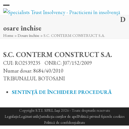
Skip
Open
Close
to
D
content
mobile
mobile
osare închise
menu
menu
Home
»
Dosare închise
»
S.C. CONTERM CONSTRUCT S.A.
S.C. CONTERM CONSTRUCT S.A.
CUI: RO2539235
ONRC: J07/152/2009
Numar dosar: 8684/40/2010
TRIBUNALUL BOTOSANI
SENTINȚĂ DE ÎNCHIDERE PROCEDURĂ
Copyright
S.T.I. SPRL Iași
2026 - Toate drepturile rezervate
Legislație
Legături utile
Jurisdicția curților de apel
Politică privind fișierele cookies
Politică de confidențialitate