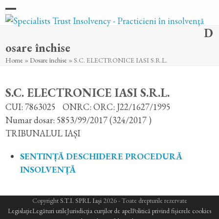
Skip
Open
Close
to
D
content
mobile
mobile
osare închise
menu
menu
Home
»
Dosare închise
»
S.C. ELECTRONICE IASI S.R.L.
S.C. ELECTRONICE IASI S.R.L.
CUI: 7863025
ONRC: ORC: J22/1627/1995
Numar dosar: 5853/99/2017 (324/2017 )
TRIBUNALUL IAȘI
SENTINȚĂ DESCHIDERE PROCEDURĂ
INSOLVENȚĂ
Copyright
S.T.I. SPRL Iași
2026 - Toate drepturile rezervate
Legislație
Legături utile
Jurisdicția curților de apel
Politică privind fișierele cookies