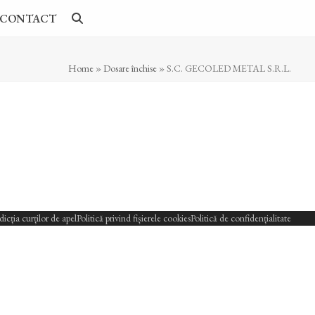
CONTACT
Home
»
Dosare închise
»
S.C. GECOLED METAL S.R.L.
sdicția curților de apel
Politică privind fișierele cookies
Politică de confidențialitate