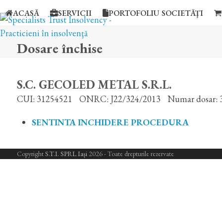
Skip
ACASĂ
SERVICII
PORTOFOLIU SOCIETĂŢI
to
content
Dosare închise
S.C. GECOLED METAL S.R.L.
CUI: 31254521
ONRC: J22/324/2013
Numar dosar: 
SENTINTA INCHIDERE PROCEDURA
Copyright
S.T.I. SPRL Iași
2026 - Toate drepturile rezervate