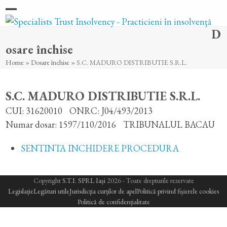
Skip
Open
Close
to
D
content
mobile
mobile
osare închise
menu
menu
Home
»
Dosare închise
»
S.C. MADURO DISTRIBUTIE S.R.L.
S.C. MADURO DISTRIBUTIE S.R.L.
CUI: 31620010
ONRC: J04/493/2013
Numar dosar: 1597/110/2016
TRIBUNALUL BACAU
SENTINTA INCHIDERE PROCEDURA
Copyright
S.T.I. SPRL Iași
2026 - Toate drepturile rezervate
Legislație
Legături utile
Jurisdicția curților de apel
Politică privind fișierele cookies
Politică de confidențialitate