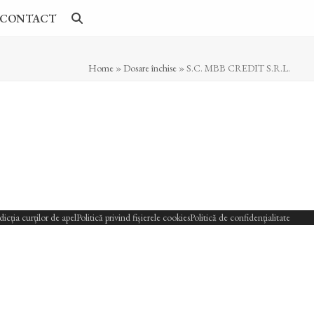
CONTACT
Home
»
Dosare închise
»
S.C. MBB CREDIT S.R.L.
sdicția curților de apel
Politică privind fișierele cookies
Politică de confidențialitate