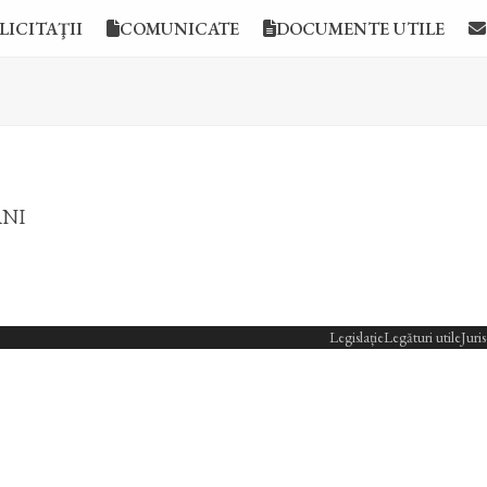
LICITAŢII
COMUNICATE
DOCUMENTE UTILE
ANI
Legislație
Legături utile
Juri