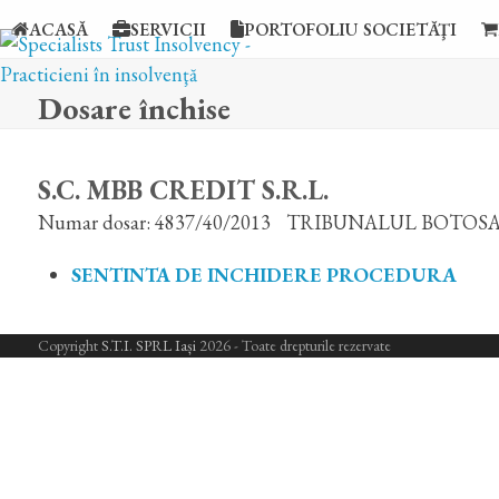
Skip
ACASĂ
SERVICII
PORTOFOLIU SOCIETĂŢI
to
content
Dosare închise
S.C. MBB CREDIT S.R.L.
Numar dosar: 4837/40/2013
TRIBUNALUL BOTOS
SENTINTA DE INCHIDERE PROCEDURA
Copyright
S.T.I. SPRL Iași
2026 - Toate drepturile rezervate