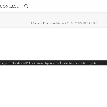
CONTACT
Home
»
Dosare închise
»
S.C. MIO EXPRES S.R.L.
sdicția curților de apel
Politică privind fișierele cookies
Politică de confidențialitate