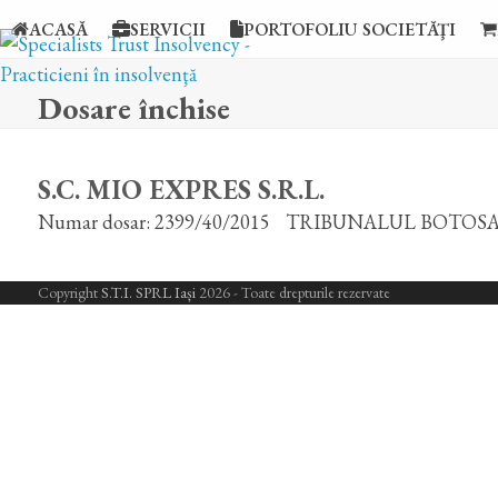
Skip
ACASĂ
SERVICII
PORTOFOLIU SOCIETĂŢI
to
content
Dosare închise
S.C. MIO EXPRES S.R.L.
Numar dosar: 2399/40/2015
TRIBUNALUL BOTOS
Copyright
S.T.I. SPRL Iași
2026 - Toate drepturile rezervate