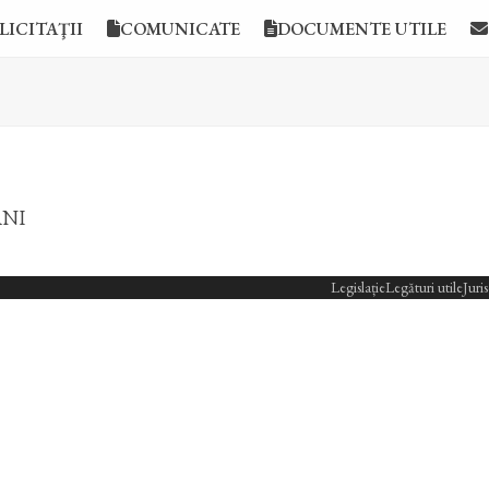
LICITAŢII
COMUNICATE
DOCUMENTE UTILE
ANI
Legislație
Legături utile
Juri