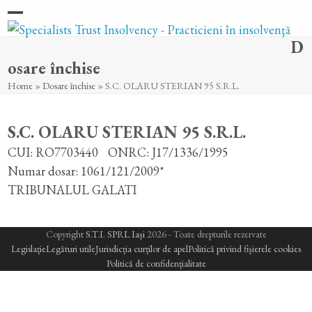
Skip
Open
Close
to
D
content
mobile
mobile
osare închise
menu
menu
Home
»
Dosare închise
»
S.C. OLARU STERIAN 95 S.R.L.
S.C. OLARU STERIAN 95 S.R.L.
CUI: RO7703440
ONRC: J17/1336/1995
Numar dosar: 1061/121/2009*
TRIBUNALUL GALATI
Copyright
S.T.I. SPRL Iași
2026 - Toate drepturile rezervate
Legislație
Legături utile
Jurisdicția curților de apel
Politică privind fișierele cookies
Politică de confidențialitate