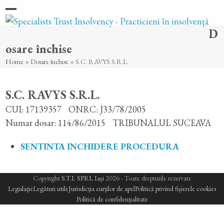
Skip
Open
Close
to
D
content
mobile
mobile
osare închise
menu
menu
Home
»
Dosare închise
»
S.C. RAVYS S.R.L.
S.C. RAVYS S.R.L.
CUI: 17139357
ONRC: J33/78/2005
Numar dosar: 114/86/2015
TRIBUNALUL SUCEAVA
SENTINTA INCHIDERE PROCEDURA
Copyright
S.T.I. SPRL Iași
2026 - Toate drepturile rezervate
Legislație
Legături utile
Jurisdicția curților de apel
Politică privind fișierele cookies
Politică de confidențialitate