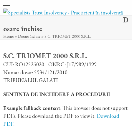
Skip
Open
Close
to
D
content
mobile
mobile
osare închise
menu
menu
Home
»
Dosare închise
»
S.C. TRIOMET 2000 S.R.L.
S.C. TRIOMET 2000 S.R.L.
CUI: RO12525020
ONRC: J17/989/1999
Numar dosar: 5934/121/2010
TRIBUNALUL GALATI
SENTINTA DE INCHIDERE A PROCEDURII
Example fallback content
: This browser does not support
PDFs. Please download the PDF to view it:
Download
PDF
.