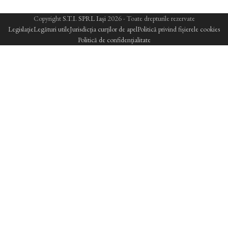
Copyright
S.T.I. SPRL Iași
2026 - Toate drepturile rezervate
Legislație
Legături utile
Jurisdicția curților de apel
Politică privind fișierele cookies
Politică de confidențialitate