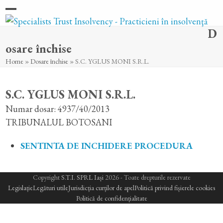
Skip
Open
Close
to
D
content
mobile
mobile
osare închise
menu
menu
Home
»
Dosare închise
»
S.C. YGLUS MONI S.R.L.
S.C. YGLUS MONI S.R.L.
Numar dosar: 4937/40/2013
TRIBUNALUL BOTOSANI
SENTINTA DE INCHIDERE PROCEDURA
Copyright
S.T.I. SPRL Iași
2026 - Toate drepturile rezervate
Legislație
Legături utile
Jurisdicția curților de apel
Politică privind fișierele cookies
Politică de confidențialitate