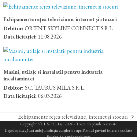
Echipamente rețea televiziune, internet și stocuri
Debitor:
ORIENT SKYLINE CONNECT S.R.L.
Data licitației:
11.08.2026
Masini, utilaje si instalatii pentru industria
incaltamintei
Debitor:
S.C. TAURUS MILA S.R.L.
Data licitației:
06.03.2026
Echipamente rețea televiziune, internet și stocuri
next
Copyright
S.T.I. SPRL Iași
2026 - Toate drepturile rezervate
post:
Legislație
Legături utile
Jurisdicția curților de apel
Politică privind fișierele cookies
Politică de confidențialitate