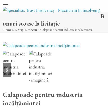
Skip
Open
Close
to
B
content
mobile
mobile
unuri scoase la licitație
menu
menu
Home
»
Licitații
»
Stocuri
»
Calapoade pentru industria încălțămintei
previous
next
slide
slide
Calapoade pentru industria
încălțămintei